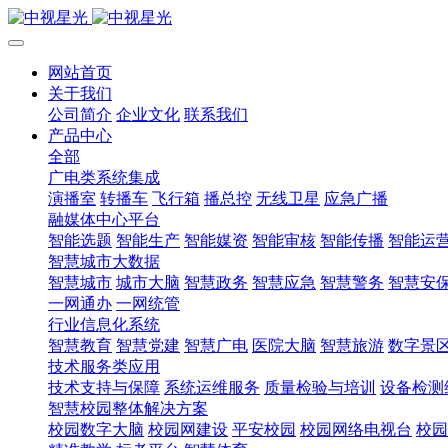
网站首页
关于我们
公司简介
企业文化
联系我们
产品中心
全部
广电类系统集成
演播室
转播车
飞行箱
播总控
无线卫星
应急广播
融媒体中心平台
智能选题
智能生产
智能媒资
智能审核
智能传播
智能运
智慧城市大数据
智慧城市
城市大脑
智慧政务
智慧应急
智慧警务
智慧安
一网通办
一网统管
行业信息化系统
智慧教育
智慧党建
智慧广电
医院大脑
智慧旅游
数字景
技术服务类应用
技术支持与保障
系统运维服务
质量检验与培训
设备检测
智慧校园整体解决方案
校园数字大脑
校园网建设
平安校园
校园网络电视台
校园