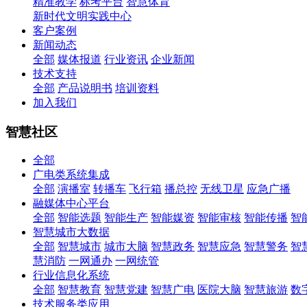
精准教学
标考平台
智慧体育
新时代文明实践中心
客户案例
新闻动态
全部
媒体报道
行业资讯
企业新闻
技术支持
全部
产品说明书
培训资料
加入我们
智慧社区
全部
广电类系统集成
全部
演播室
转播车
飞行箱
播总控
无线卫星
应急广播
融媒体中心平台
全部
智能选题
智能生产
智能媒资
智能审核
智能传播
智
智慧城市大数据
全部
智慧城市
城市大脑
智慧政务
智慧应急
智慧警务
智
慧消防
一网通办
一网统管
行业信息化系统
全部
智慧教育
智慧党建
智慧广电
医院大脑
智慧旅游
数
技术服务类应用